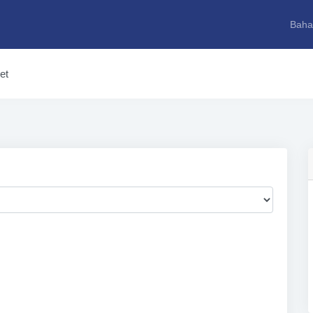
Baha
et